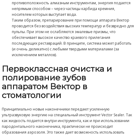
новый наконечник, передающий усиленную ультразвуков
на специальный инструмент
Vector-Scaler
. Так как жидкост
внутри инструмента, как и при использовании пародонта
наконечника, практически не происходит образования аэ
также дает возможность использовать полировочную сусп
Усиление ультразвуковой энергии достигается благодаря
дополнительным пьезокерамическим дискам, что дает во
быстро удалить даже самые упорные зубные отложения и
отполировать чувствительные поверхности зубов.
Для чистки используются гибкие инструменты из компози
материалов, что позволяет очищать поверхности сложно
корни зубов и глубоко расположенные крепления имплан
Фактически, аппарат Вектор - единственная альтернатива 
случае.
Пациенты относятся очень хорошо к такому лечению, так к
процессе и после чистки зубодесневых карманов практиче
возникает неприятных ощущений. Поэтому во многих слу
возможно обходиться без анестезии.