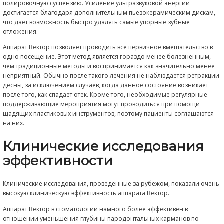
Лечение аппаратом Вект
Профессиональная гигиена
Инструмент Vector Scaler соответствует высочайшим 
профессиональной чистки зубов. В качестве ультраз
«мотора» он имеет не четыре (как обычные скейлеры)
пьезокерамических дисков. Благодаря этому энергии
достаточно для удаления даже самых стойких зубны
Одновременная подача полировочной суспензии по
сберечь и отполировать чувствительные поверхности
Пародонтологическое лечение
Зубной камень, биопленка и бактерии удаляются то
инструментами с поверхностей корней до самого дн
пародонтального кармана даже в анатомически сл
областях, таких как бифуркации, не повреждая мягких
Поверхности корней очищаются (а не «выскабливают
полируются с помощью полировочной суспензии, 
частицы гидроксилапатита.