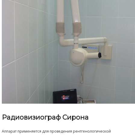
Телефон
258-07-07
Стоматология "Медиум"
ул. Снайперов, 1
Стоматология для детей "Чародеи"
ш. Космонавтов, 86а
Видеотур по клинике
Центр неврологии и эпилепсии "Эпицентр"
ул. Советской Армии, 6