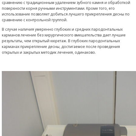
Поддерживающая терапия
Поддерживающие процедуры являются частью
пародонтологического лечения. Регулярная провер
пародонтальных карманов на предмет их повторног
инфицирования, а также профилактические меропри
повторяемые через определенные промежутки врем
являются важной частью поддерживающей терапии.
поддерживающие мероприятия проводятся с испол
инструментов из углеродистого волокна. Благодаря 
повторные процедуры абсолютно простые и щадящи
Лечение периимплантита
Воспаление тканей вокруг импланта является одной 
важнейших проблем имплантологии. Система «Вект
наилучшим образом подходит для удаления налета,
биопленки с поверхностей имплантов, не повреждая 
обработки чувствительные материалы и супраконстр
Инструменты из углеродистого волокна в комбинаци
полировочной суспензией прекрасно подходят для 
периимплантита.