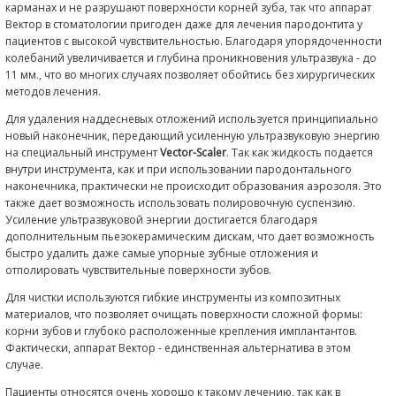
пациентами как опасное заболевание. Их беспокоит воспа
кровоточивость и, особенно, рецессия десны, приводящая
удлинению шеек зубов и соответствующим эстетическим 
Поэтому часто они отказываются от хирургического лечен
Аппарат «Вектор» позволяет проводить все первичное вме
одно посещение. Этот метод является гораздо менее бол
чем традиционные методы лечения заболеваний пародон
воспринимается пациентами как значительно менее непр
Подробнее
Принципы работы аппар
Вектор
Аппарат «Вектор»
передает энергию ультразвука так, что 
может работать, контролируя свои действия. До примене