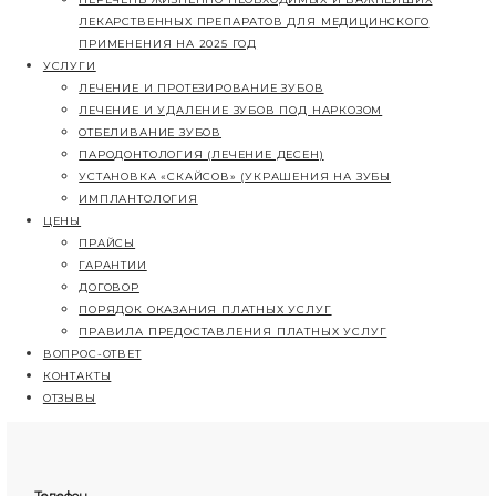
О НАС
ЛИЦЕНЗИИ
ПРАВИЛА ВНУТРЕННЕГО ТРУДОВОГО РАСПОРЯД
ВРАЧИ
ОБОРУДОВАНИЕ
ВАКАНСИИ
ИНФОРМАЦИЯ
ОМС/ДМС
ГОС. ГАРАНТИИ
РЕЕСТР СТРАХОВЫХ КОМПАНИЙ
КОНТРОЛИРУЮЩИЕ ОРГАНИЗАЦИИ
СПЕЦИАЛЬНАЯ ОЦЕНКА УСЛОВИЙ ТРУДА
ПЕРЕЧЕНЬ ЖИЗНЕННО НЕОБХОДИМЫХ И ВАЖНЕ
ЛЕКАРСТВЕННЫХ ПРЕПАРАТОВ ДЛЯ МЕДИЦИНС