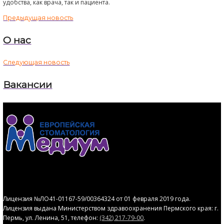
В случае наличия умеренно глубоких и средних пародон
карманов лечение без хирургического вмешательства дае
результаты, чем открытый кюретаж. В глубоких пародонта
карманах прикрепление десны, достигаемое после прове
открытых и закрытых методик лечения, одинаково.