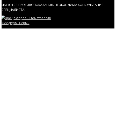
Физиодиспенсор для постано
имплантов
Физиодиспенсер – это специальное электрохирургическое
для имплантологии. Оно оснащено перистальтическим на
который подает охлаждающую жидкость. Прибор оснаще