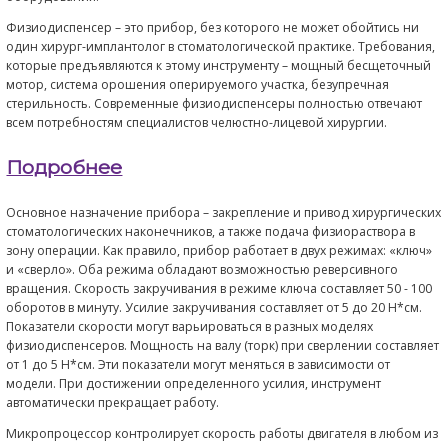
аппаратом Вектор в
стоматологии
Принципиально новые наконечники передают усиленную
ультразвуковую энергию на специальный инструмент Vector
как жидкость подается внутри инструмента, как и при исп
пародонтального наконечника, практически не происход
образования аэрозоля. Это также дает возможность испо
полировочную суспензию. Усиление ультразвуковой энер
достигается благодаря дополнительным пьезокерамичес
что дает возможность быстро удалять самые упорные зуб
отложения.
Аппарат Вектор позволяет проводить все первичное вмеша
одно посещение. Этот метод является гораздо менее бол
чем традиционные методы и воспринимается как значите
неприятный. Обычно после такого лечения не наблюдает
десны, за исключением случаев, когда данное состояние 