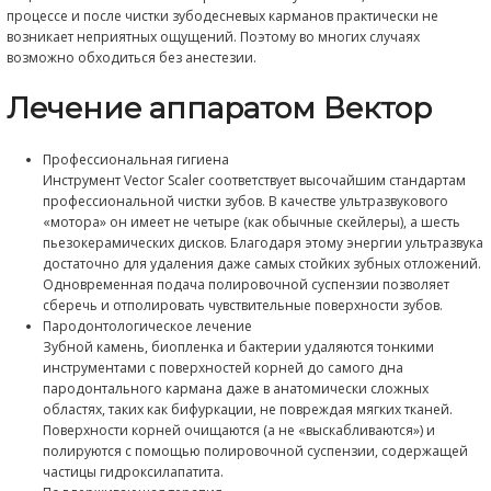
системы была очень велика опасность, что неконтролиру
колеблющиеся инструменты окажут в пародонтальных ка
больше вреда, чем пользы.
При использовании данного инструмента единственным
движением является линейное, параллельно поверхности
Отличительной особенностью является щадящее удален
бактериальной биопленки и зубных отложений при пом
непрямого связывания ультразвуковой энергии. При этом
происходит повреждения твердых тканей и не травмируют
ткани. А благодаря суспензии, содержащей микрочастицы
значительно повышается эффективность очистки корня. Т
стоматолог может очистить зубы ниже уровня десны.
Энергия инструмента мягко подается в пародонтальный к
гидрооболочку (гидродинамическое воздействие). Пара
карман интенсивно обрабатывается и промывается без о
аэрозоля. Во время этого процесса частицы применяемой
работают как зубная паста, удаляя мягкие и твердые зубн
даже из самых сложных участков. Результатом этого являют