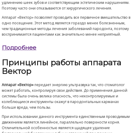
одноимпульсных генераторов вырабатывает более жестко
рентгеновское излучение с высокой энергией.
Цифровой радиовизиограф XIOS
— максимальное качеств
изображения с помощью микросхемной технологии CMOS
дозы облучения.