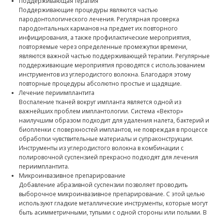
чистые поверхности корней и значительное снижение кол
бактерий, что приводит к быстрому и успешному излечен
Благодаря уникальной конструкции аппарата устраняется
проблема - хаотичность биений чистящего инструмента. И
сомнений в эффективности ультразвуковых методов лече
пародонтита не осталось. Ультразвуковые колебания пере
инструмент через резонансный контур, в результате инст
сообщаются упорядоченные колебания - он совершает д
строго вдоль очищаемой поверхности зуба.
Боковые вибрации более не раздражают ткани десны в з
карманах и не разрушают поверхности корней зуба, так чт
Вектор в стоматологии пригоден даже для лечения парод
пациентов с высокой чувствительностью. Благодаря упор
колебаний увеличивается и глубина проникновения ультра
11 мм., что во многих случаях позволяет обойтись без хир
методов лечения.
Для удаления наддесневых отложений используется при