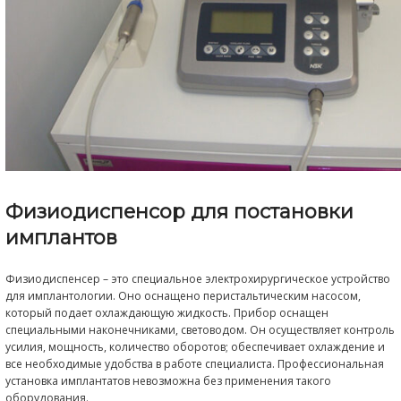
Микроинвазивное препарирование
Добавление абразивной суспензии позволяет прово
выборочное микроинвазивное препарирование. С э
используют гладкие металлические инструменты, кот
быть асимметричными, тупыми с одной стороны или
противоположность алмазным инструментам, энерги
непрямым способом – через частицы карбида кремн
носителем которых выступает вода.
Таким образом, препарирование при помощи аппар
проводится без воздействия высоких температур и б
пульпы. При этом не ослабляются эмалевые призмы, 
обеспечивает высокое качество краевого прилегания
последующих реставраций. В принципе, система мож
(и очень деликатно) с любыми твердыми материалам
исключением металлов).
Первоклассная очистка 
полирование зубов